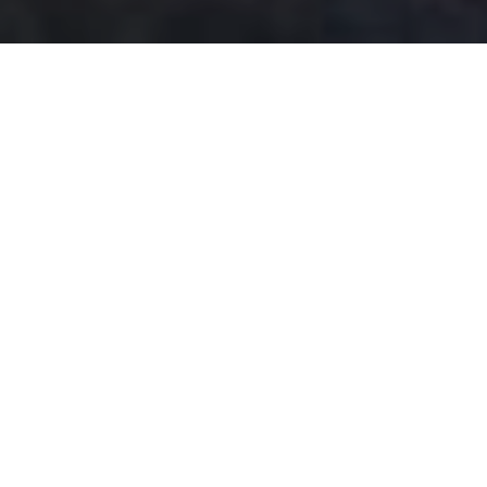
Departamento en venta Correa
Racho Merida en Privada Inicial
con amenidades
Descargar ficha técnica
Disponible para Compra:
$ 1,769,000
MXN
IDP: 25AS-61
Nuevo listado