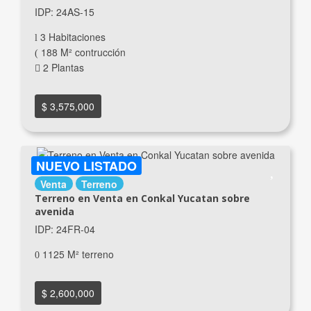
IDP: 24AS-15
3 Habitaciones
188 M² contrucción
2 Plantas
$ 3,575,000
NUEVO LISTADO
Venta
Terreno
Terreno en Venta en Conkal Yucatan sobre
avenida
IDP: 24FR-04
1125 M² terreno
$ 2,600,000