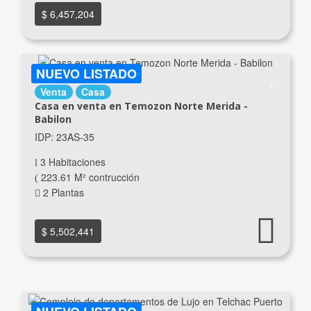
$ 6,457,204
NUEVO LISTADO
Venta
Casa
Casa en venta en Temozon Norte Merida -
Babilon
IDP: 23AS-35
3 Habitaciones
223.61 M² contrucción
2 Plantas
$ 5,502,441