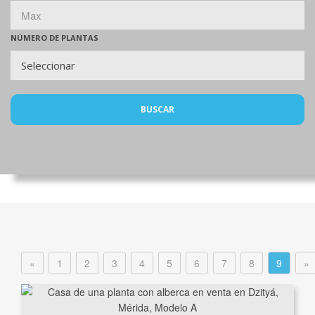
NÚMERO DE PLANTAS
BUSCAR
«
1
2
3
4
5
6
7
8
9
»